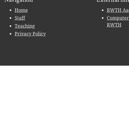
Navigation
External lin
Home
RWTH Aac
Staff
Computer 
RWTH
Teaching
Privacy Policy