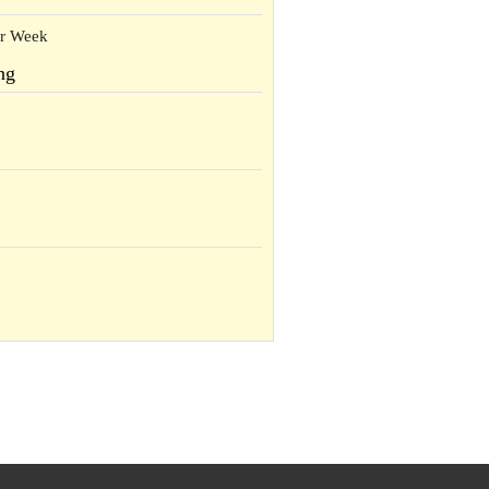
er Week
ng