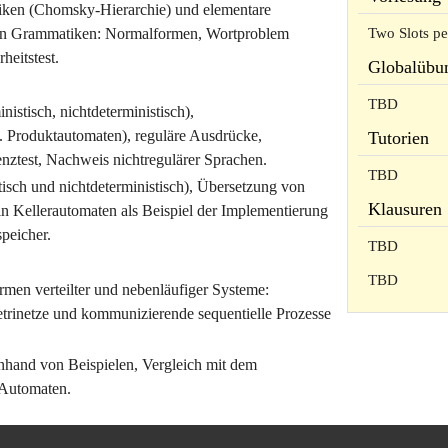
iken (Chomsky-Hierarchie) und elementare
Two Slots p
ien Grammatiken: Normalformen, Wortproblem
rheitstest.
Globalübu
TBD
istisch, nichtdeterministisch),
. Produktautomaten), reguläre Ausdrücke,
Tutorien
enztest, Nachweis nichtregulärer Sprachen.
TBD
tisch und nichtdeterministisch), Übersetzung von
Klausuren
n Kellerautomaten als Beispiel der Implementierung
peicher.
TBD
TBD
men verteilter und nebenläufiger Systeme:
etrinetze und kommunizierende sequentielle Prozesse
nhand von Beispielen, Vergleich mit dem
 Automaten.