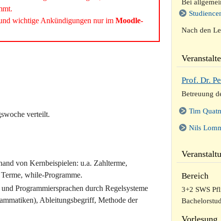
Bei allgemei
mmt.
Studience
n und wichtige Ankündigungen nur im
Moodle-
Nach den Le
Veranstalte
Prof. Dr. P
Betreuung d
Tim Quat
swoche verteilt.
Nils Lom
Veranstalt
and von Kernbeispielen: u.a. Zahlterme,
e Terme, while-Programme.
Bereich
 und Programmiersprachen durch Regelsysteme
3+2 SWS Pfli
ammatiken), Ableitungsbegriff, Methode der
Bachelorstu
Vorlesung