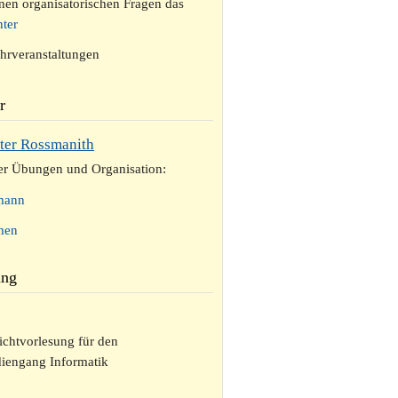
nen organisatorischen Fragen das
nter
hrveranstaltungen
r
eter Rossmanith
er Übungen und Organisation:
mann
men
ung
chtvorlesung für den
diengang Informatik